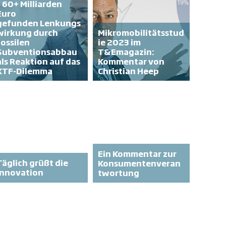
/ 60+ Milliarden
Euro
gefunden Lenkungs
wirkung durch
Mikromobilitätsstud
fossilen
ie 2023 im
Subventionsabbau
T&Emagazin:
als Reaktion auf das
Kommentar von
KTF-Dilemma
Christian Heep
Ein Kommentar zur
Täglich grüßt die
Konsumentenveran
Innovation
twortung