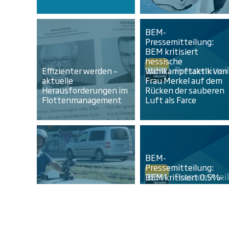
BEM-
Pressemitteilung:
BEM kritisiert
hessische
Effizienter werden –
Wahlkampftaktik von
aktuelle
Frau Merkel auf dem
Herausforderungen im
Rücken der sauberen
Flottenmanagement
Luft als Farce
BEM-
Pressemitteilung:
BEM kritisiert 0,5%-
Regelung für
BEM-YouTube Kanal
Elektrodienstwagen
NEUE MOBILITÄT
als halbgar