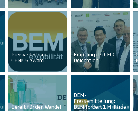
Preisverleihung
Empfang der CECC-
GENIUS Award
Delegation
BEM-
Pressemitteilung:
Bereit für den Wandel
BEM fordert 1 Milliarde
– Statement von BEM-
Euro Strafzahlung von
Vize-Präsident
VW für kostenlosen
Christian Heep
Ladestrom