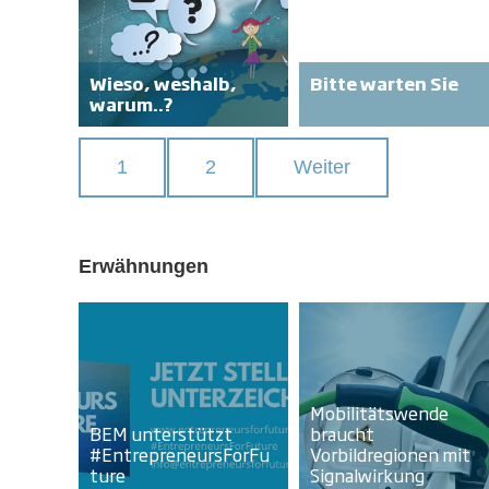
Wieso, weshalb,
Bitte warten Sie
warum..?
1
2
Weiter
Erwähnungen
Mobilitätswende
BEM unterstützt
braucht
#EntrepreneursForFu
Vorbildregionen mit
ture
Signalwirkung