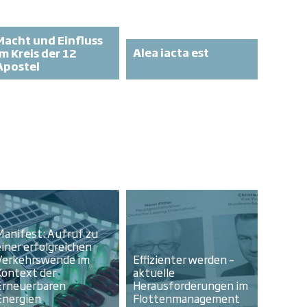
Macht und Einfluss
Alea iacta est
im Kreis der 12
Apostel
Manifest: Aufruf zu
einer erfolgreichen
Verkehrswende im
Effizienter werden –
Kontext der
aktuelle
Erneuerbaren
Herausforderungen im
Energien
Flottenmanagement