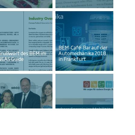
BEM-Café-Bar auf der
Grußwort des BEM im
Automechanika 2018
NEAS Guide
in Frankfurt
BEE-Positionspapier:
Preisverleihung
Erneuerbare Energie
GreenTec Awards 2018
im Mobilitätssektor