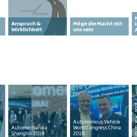
Anspruch &
Möge die Macht mit
Wirklichkeit
uns sein
Autonomous Vehicle
Automechanika
World Congress China
Shanghai 2018
2018