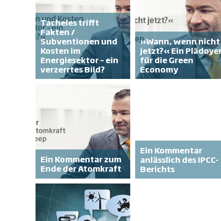
Tacheles trifft
Fakten /
Subventionen und
»Wann, wenn nicht
Kosten im
jetzt?« Ein Plädoye
Energiesektor – ein
für die Green
verzerrtes Bild?
Economy
Ein Kommentar
Ein Kommentar zum
anlässlich des IPCC-
Ende der Atomkraft
Berichts