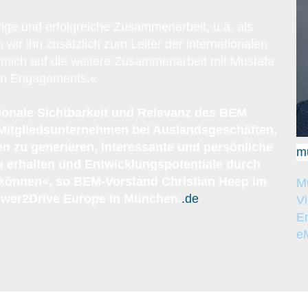
rige und erfolgreiche Zusammenarbeit, u.a. als
wir ihn zusätzlich zum Leiter der internationalen
mich auf die weitere Zusammenarbeit mit Mustafa
len Engagements
.
«
tionale Sichtbarkeit und Relevanz des BEM
 Mitgliedsunternehmen bei Auslandsgeschäften,
n zu generieren, interessante und persönliche
m
u erhalten und Entwicklungspotentiale durch
u können«, so BEM-Vorstand Christian Heep im
Mu
Power2Drive Europe in München.
.de
Vi
En
eM