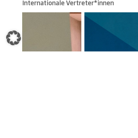
Internationale Vertreter*innen
BEM-Repräsentanz
BEM-Repräsentanz
Kolumbien
Chile
BEM-China
Repräsentant Dr.
BEM-EU-Repräsentant
Huang
Dr. Ingo Friedrich