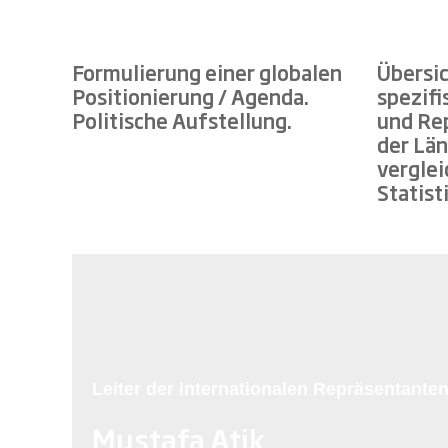
Formulierung einer globalen
Übersic
Positionierung / Agenda.
spezif
Politische Aufstellung.
und Re
der Län
verglei
Statist
Leiter der internationalen Repräsentante
Mustafa Atik