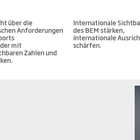
ht über die
Internationale Sichtba
ischen Anforderungen
des BEM stärken,
ports
internationale Ausric
der mit
schärfen.
chbaren Zahlen und
iken.
n