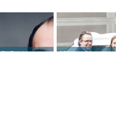
BEM-Türkei
BEM-Niederlande
Repräsentant: Mustafa
Repräsentant Henk
tik
Meiborg