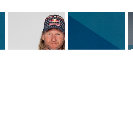
BEM-Botschafter Gran
BEM-Repräsentanz
Canaria
Brasilien
A