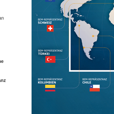
an
ne
anz