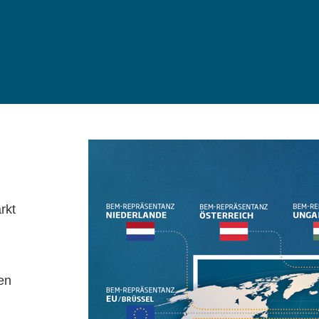
rkt
en