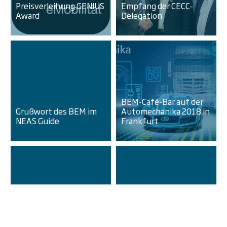
Preisverleihung GENIUS
Empfang der CECC-
Award
Delegation
BEM-Café-Bar auf der
Grußwort des BEM im
Automechanika 2018 in
NEAS Guide
Frankfurt
BEM-Pressemitteilung:
BEM kritisiert 0,5%-
Regelung für
BEM-YouTube Kanal
Elektrodienstwagen als
NEUE MOBILITÄT
halbgar