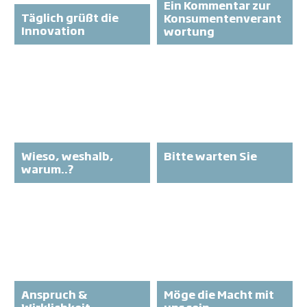
Ein Kommentar zur
Täglich grüßt die
Konsumentenverant
Innovation
wortung
Wieso, weshalb,
Bitte warten Sie
warum..?
Anspruch &
Möge die Macht mit
Wirklichkeit
uns sein