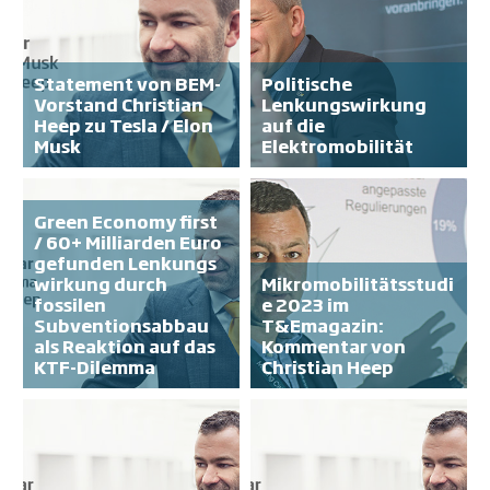
Statement von BEM-
Politische
Vorstand Christian
Lenkungswirkung
Heep zu Tesla / Elon
auf die
Musk
Elektromobilität
Green Economy first
/ 60+ Milliarden Euro
gefunden Lenkungs
wirkung durch
Mikromobilitätsstudi
fossilen
e 2023 im
Subventionsabbau
T&Emagazin:
als Reaktion auf das
Kommentar von
KTF-Dilemma
Christian Heep