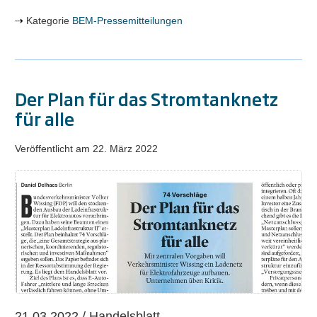
Kategorie
BEM-Pressemitteilungen
Der Plan für das Stromtanknetz
für alle
Veröffentlicht am
22. März 2022
Der
Plan
für
das
Stromtanknetz
für
alle
21.03.2022 / Handelsblatt