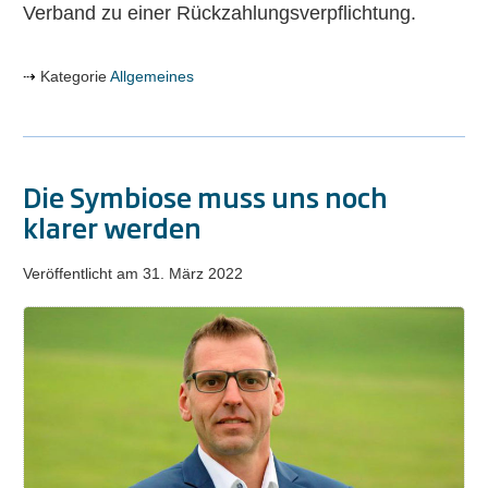
Verband zu einer Rückzahlungsverpflichtung.
Kategorie
Allgemeines
Die Symbiose muss uns noch
klarer werden
Veröffentlicht am
31. März 2022
Die
Symbiose
muss
uns
noch
klarer
werden