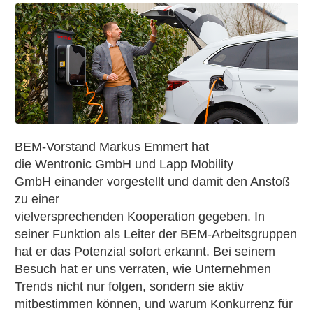
»Hausaufgaben«
für
die
Mobilitätswende
–
Interview
mit
Markus
BEM-Vorstand Markus Emmert hat
Emmert
die Wentronic GmbH und Lapp Mobility
zur
GmbH einander vorgestellt und damit den Anstoß
eMobilität
zu einer
in
vielversprechenden Kooperation gegeben. In
Deutschland
seiner Funktion als Leiter der BEM-Arbeitsgruppen
hat er das Potenzial sofort erkannt. Bei seinem
Besuch hat er uns verraten, wie Unternehmen
Trends nicht nur folgen, sondern sie aktiv
mitbestimmen können, und warum Konkurrenz für