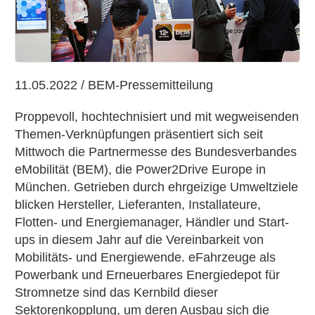
auf
der
Power2Drive:
Energie-
und
11.05.2022 / BEM-Pressemitteilung
Mobilitätswelt
wachsen
Proppevoll, hochtechnisiert und mit wegweisenden
zusammen
Themen-Verknüpfungen präsentiert sich seit
Mittwoch die Partnermesse des Bundesverbandes
eMobilität (BEM), die Power2Drive Europe in
München. Getrieben durch ehrgeizige Umweltziele
blicken Hersteller, Lieferanten, Installateure,
Flotten- und Energiemanager, Händler und Start-
ups in diesem Jahr auf die Vereinbarkeit von
Mobilitäts- und Energiewende. eFahrzeuge als
Powerbank und Erneuerbares Energiedepot für
Stromnetze sind das Kernbild dieser
Sektorenkopplung, um deren Ausbau sich die