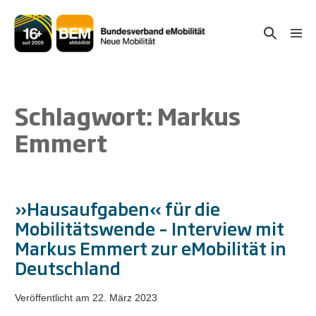
Zum
Inhalt
Suche-
Menü
springen
Schal
Schalter
Schlagwort:
Markus
Emmert
»Hausaufgaben« für die
Mobilitätswende – Interview mit
Markus Emmert zur eMobilität in
Deutschland
Veröffentlicht am
22. März 2023