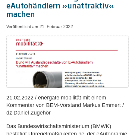
eAutohändlern »unattraktiv«
machen
Veröffentlicht am
21. Februar 2022
Bund
will
Auslandsgeschäfte
von
eAutohändlern
»unattraktiv«
machen
21.02.2022 / energate mobilität mit einem
Kommentar von BEM-Vorstand Markus Emmert /
dz Daniel Zugehör
Das Bundeswirtschaftsministerium (BMWK)
bestätigt Unregelmäßigkeiten bei der eAutoprämie.