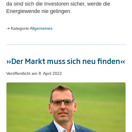
da sind sich die Investoren sicher, werde die
Energiewende nie gelingen.
Kategorie
Allgemeines
»Der Markt muss sich neu finden«
Veröffentlicht am
8. April 2022
»Der
Markt
muss
sich
neu
finden«