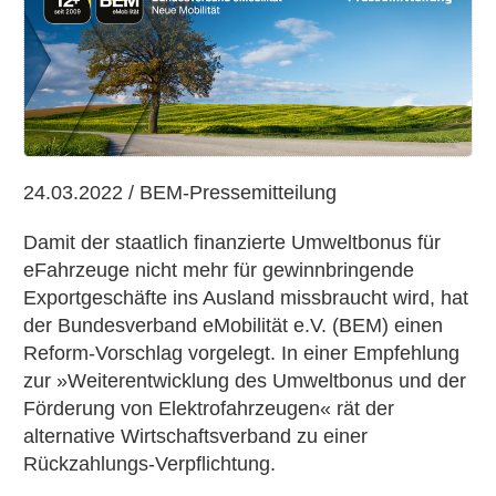
Pressemitteilung:
Umweltbonus
und
Subventions-
Missbrauch
–
BEM
24.03.2022 / BEM-Pressemitteilung
schlägt
Rückzahlungs-
Damit der staatlich finanzierte Umweltbonus für
Verpflichtung
eFahrzeuge nicht mehr für gewinnbringende
vor
Exportgeschäfte ins Ausland missbraucht wird, hat
der Bundesverband eMobilität e.V. (BEM) einen
Reform-Vorschlag vorgelegt. In einer Empfehlung
zur »Weiterentwicklung des Umweltbonus und der
Förderung von Elektrofahrzeugen« rät der
alternative Wirtschaftsverband zu einer
Rückzahlungs-Verpflichtung.