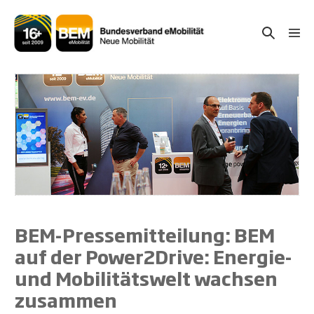
Zum
Inhalt
Suche-
Menü
springen
Schal
Schalter
BEM-Pressemitteilung: BEM
auf der Power2Drive: Energie-
und Mobilitätswelt wachsen
zusammen