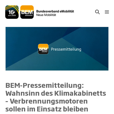
Zum
Inhalt
Suche-
Menü
springen
Schal
Schalter
BEM-Pressemitteilung:
Wahnsinn des Klimakabinetts
– Verbrennungsmotoren
sollen im Einsatz bleiben