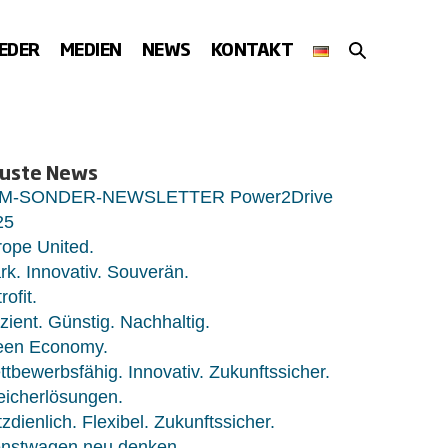
SUCHE-
IEDER
MEDIEN
NEWS
KONTAKT
SCHALTER
uste News
M-SONDER-NEWSLETTER Power2Drive
25
ope United.
rk. Innovativ. Souverän.
rofit.
izient. Günstig. Nachhaltig.
een Economy.
tbewerbsfähig. Innovativ. Zukunftssicher.
eicherlösungen.
zdienlich. Flexibel. Zukunftssicher.
enstwagen neu denken.