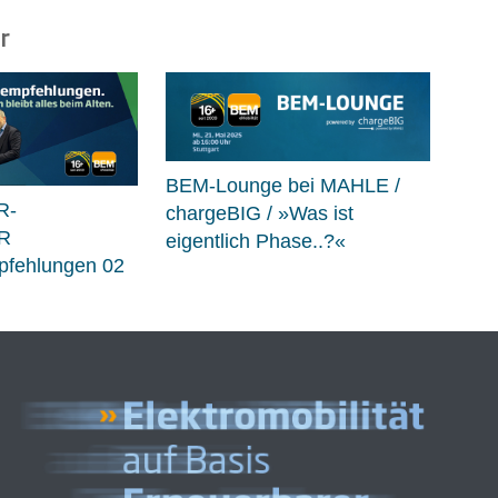
r
BEM-Lounge bei MAHLE /
R-
chargeBIG / »Was ist
R
eigentlich Phase..?«
fehlungen 02