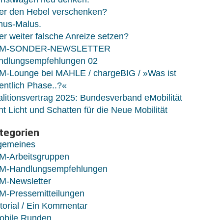
er den Hebel verschenken?
nus-Malus.
r weiter falsche Anreize setzen?
M-SONDER-NEWSLETTER
ndlungsempfehlungen 02
M-Lounge bei MAHLE / chargeBIG / »Was ist
entlich Phase..?«
litionsvertrag 2025: Bundesverband eMobilität
ht Licht und Schatten für die Neue Mobilität
tegorien
lgemeines
M-Arbeitsgruppen
M-Handlungsempfehlungen
M-Newsletter
M-Pressemitteilungen
torial / Ein Kommentar
obile Runden