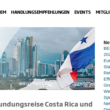
BEM
HANDLUNGSEMPFEHLUNGEN
EVENTS
MITGL
Ne
BE
20
Eur
Sta
Ret
Eff
Gr
Wet
Sp
undungsreise Costa Rica und
Net
Di