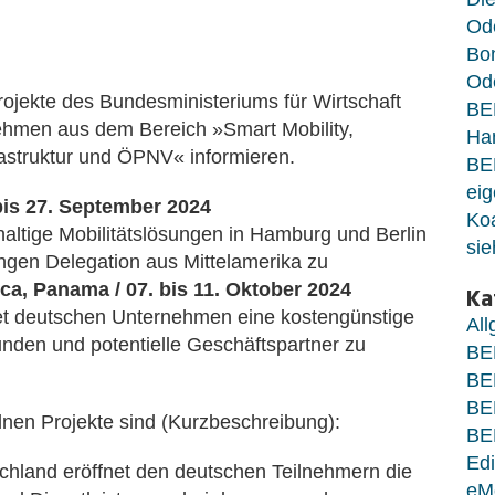
Od
Bo
Ode
ojekte des Bundesministeriums für Wirtschaft
BE
hmen aus dem Bereich »Smart Mobility,
Ha
frastruktur und ÖPNV« informieren.
BE
eig
bis 27. September 2024
Koa
altige Mobilitätslösungen in Hamburg und Berlin
sie
ingen Delegation aus Mittelamerika zu
a, Panama / 07. bis 11. Oktober 2024
Ka
tet deutschen Unternehmen eine kostengünstige
Al
unden und potentielle Geschäftspartner zu
BE
BE
BE
nen Projekte sind (Kurzbeschreibung):
BE
Edi
chland eröffnet den deutschen Teilnehmern die
eM