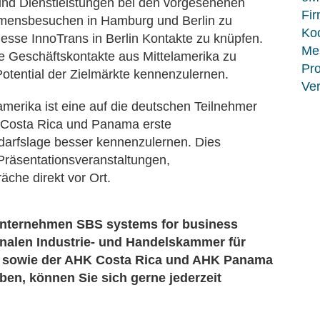
 und Dienstleistungen bei den vorgesehenen
Fir
mensbesuchen in Hamburg und Berlin zu
Koo
esse InnoTrans in Berlin Kontakte zu knüpfen.
Me
e Geschäftskontakte aus Mittelamerika zu
Pro
tential der Zielmärkte kennenzulernen.
Ver
merika ist eine auf die deutschen Teilnehmer
 Costa Rica und Panama erste
darfslage besser kennenzulernen. Dies
 Präsentationsveranstaltungen,
äche direkt vor Ort.
unternehmen SBS systems for business
nalen Industrie- und Handelskammer für
) sowie der AHK Costa Rica und AHK Panama
aben, können Sie sich gerne jederzeit