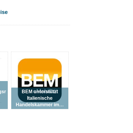
ise
gsr
BEM unterstützt
Italienische
Handelskammer im…