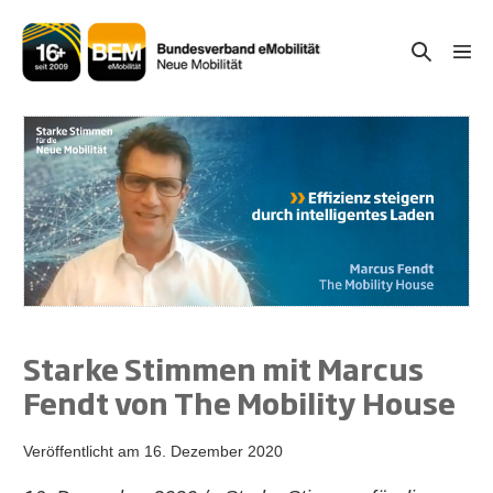
Zum
Inhalt
Suche-
Menü
springen
Schal
Schalter
Starke Stimmen mit Marcus
Fendt von The Mobility House
Veröffentlicht am
16. Dezember 2020