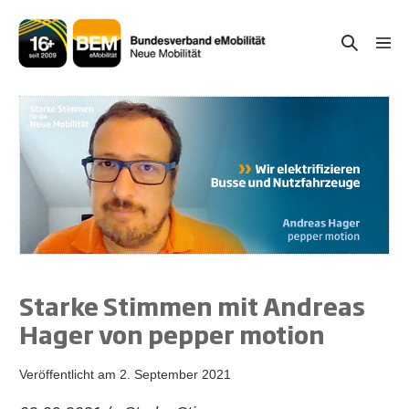
Zum
Inhalt
Suche-
Menü
springen
Schal
Schalter
Starke Stimmen mit Andreas
Hager von pepper motion
Veröffentlicht am
2. September 2021