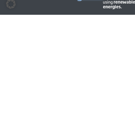
© 2009 - 2026 | BEM | Alle Rechte vorbehalten | Layout &
Gestaltung
CYMAGE MEDIA
Impressum
Datenschutz
Cookies
Code of Conduct