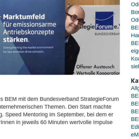
Od
Bo
Ode
BE
Ha
BE
eig
Koa
sie
Ka
Al
BE
 des BEM mit dem Bundesverband StrategieForum
BE
unternehmerischen Themen. Den Start machte
BE
. Speed Mentoring im September, bei dem er
BE
nnen in jeweils 60 Minuten wertvolle Impulse
Edi
eM