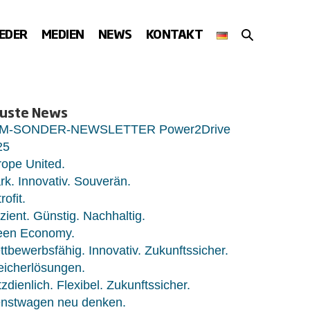
SUCHE-
IEDER
MEDIEN
NEWS
KONTAKT
SCHALTER
uste News
M-SONDER-NEWSLETTER Power2Drive
25
ope United.
rk. Innovativ. Souverän.
rofit.
izient. Günstig. Nachhaltig.
een Economy.
tbewerbsfähig. Innovativ. Zukunftssicher.
eicherlösungen.
zdienlich. Flexibel. Zukunftssicher.
enstwagen neu denken.