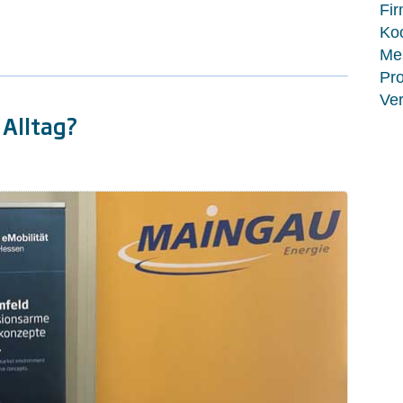
Fir
Koo
Me
Pro
Ver
 Alltag?