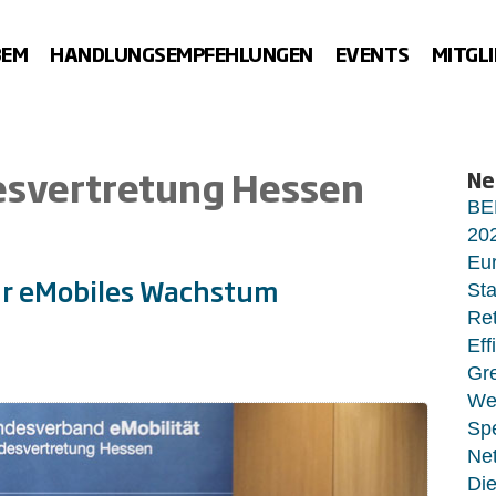
BEM
HANDLUNGSEMPFEHLUNGEN
EVENTS
MITGL
svertretung Hessen
Ne
BE
20
Eur
für eMobiles Wachstum
Sta
Ret
Eff
Gr
Wet
Sp
Net
Di