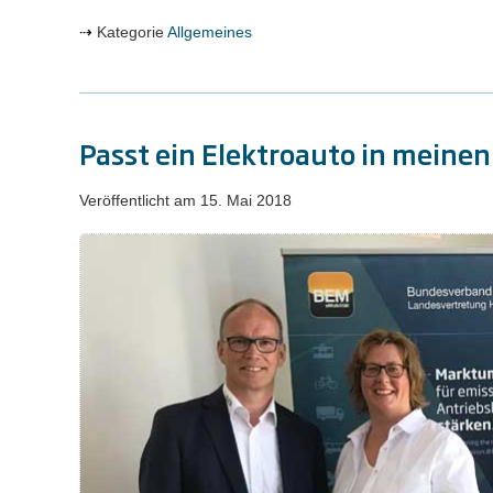
Kategorie
Allgemeines
Passt ein Elektroauto in meinen
Veröffentlicht am
15. Mai 2018
Passt
ein
Elektroauto
in
meinen
Alltag?