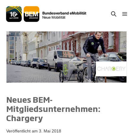
Zum
Inhalt
Suche-
Menü
springen
Schal
Schalter
Neues BEM-
Mitgliedsunternehmen:
Chargery
Veröffentlicht am
3. Mai 2018