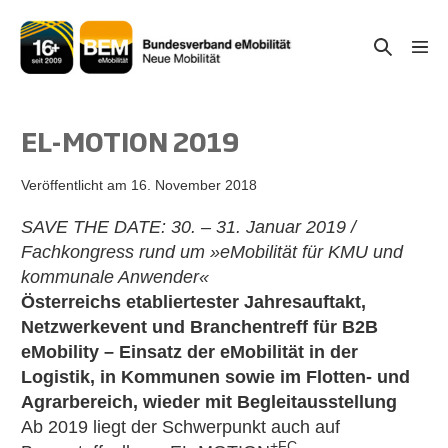
Zum
Inhalt
Suche-
Menü
springen
Schal
Schalter
EL-MOTION 2019
Veröffentlicht am
16. November 2018
SAVE THE DATE: 30. – 31. Januar 2019 /
Fachkongress rund um »eMobilität für KMU und
kommunale Anwender«
Österreichs etabliertester Jahresauftakt,
Netzwerkevent und Branchentreff für B2B
eMobility – Einsatz der eMobilität in der
Logistik, in Kommunen sowie im Flotten- und
Agrarbereich, wieder mit Begleitausstellung
Ab 2019 liegt der Schwerpunkt auch auf
+FC