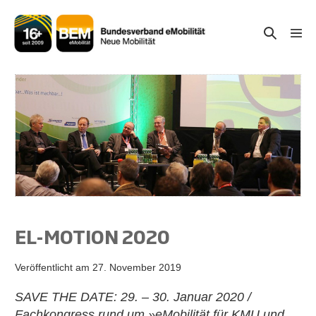
Zum
Inhalt
Suche-
Menü
springen
Schal
Schalter
EL-MOTION 2020
Veröffentlicht am
27. November 2019
SAVE THE DATE: 29. – 30. Januar 2020 /
Fachkongress rund um »eMobilität für KMU und