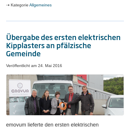
Kategorie
Allgemeines
Übergabe des ersten elektrischen
Kipplasters an pfälzische
Gemeinde
Veröffentlicht am
24. Mai 2016
Übergabe
des
ersten
elektrischen
Kipplasters
an
pfälzische
emovum lieferte den ersten elektrischen
Gemeinde