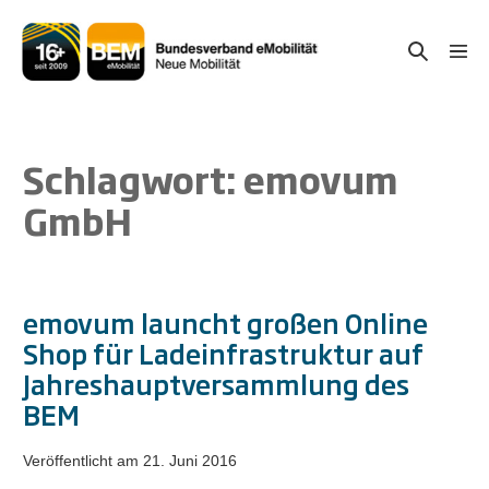
Zum
Inhalt
Suche-
Menü
springen
Schal
Schalter
Schlagwort:
emovum
GmbH
emovum launcht großen Online
Shop für Ladeinfrastruktur auf
Jahreshauptversammlung des
BEM
Veröffentlicht am
21. Juni 2016