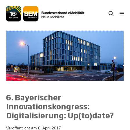
Zum
Inhalt
Suche-
Menü
springen
Schal
Schalter
6. Bayerischer
Innovationskongress:
Digitalisierung: Up(to)date?
Veröffentlicht am
6. April 2017