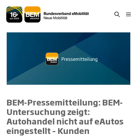
Zum
Inhalt
Suche-
Menü
springen
Schal
Schalter
BEM-Pressemitteilung: BEM-
Untersuchung zeigt:
Autohandel nicht auf eAutos
eingestellt – Kunden