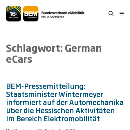
Zum
Inhalt
Suche-
Menü
springen
Schal
Schalter
Schlagwort:
German
eCars
BEM-Pressemitteilung:
Staatsminister Wintermeyer
informiert auf der Automechanika
über die Hessischen Aktivitäten
im Bereich Elektromobilität