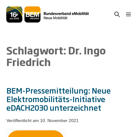
Zum
Inhalt
Suche-
Menü
springen
Schal
Schalter
Schlagwort:
Dr. Ingo
Friedrich
BEM-Pressemitteilung: Neue
Elektromobilitäts-Initiative
eDACH2030 unterzeichnet
Veröffentlicht am
10. November 2021
BEM-