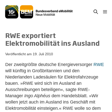
Zum
Inhalt
Suche-
Menü
springen
Schal
Schalter
RWE exportiert
Elektromobilität ins Ausland
Veröffentlicht am
19. Juli 2010
Der zweitgrößte deutsche Energieversorger
RWE
will künftig in Großbritannien und den
Niederlanden Ladesäulen für Elektrofahrzeuge
bauen. »RWE wird sich im Ausland an
Ausschreibungen beteiligen«, sagte RWE-
Manager
Ingo Alphéus
dem Handelsblatt. »Wir
wollen jetzt auch im Ausland ins Geschäft mit
Elektromobilität einsteigen.« RWE wolle so dem