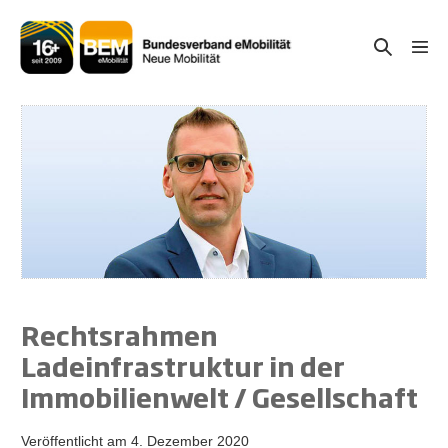
Zum
Inhalt
Suche-
Menü
springen
Schal
Schalter
Rechtsrahmen
Ladeinfrastruktur in der
Immobilienwelt / Gesellschaft
Veröffentlicht am
4. Dezember 2020