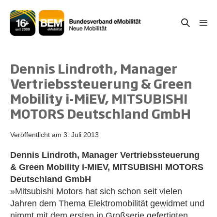
Zum
Inhalt
Suche-
Menü
springen
Schal
Schalter
Dennis Lindroth, Manager
Vertriebssteuerung & Green
Mobility i-MiEV, MITSUBISHI
MOTORS Deutschland GmbH
Veröffentlicht am
3. Juli 2013
Dennis Lindroth, Manager Vertriebssteuerung
& Green Mobility i-MiEV, MITSUBISHI MOTORS
Deutschland GmbH
»Mitsubishi Motors hat sich schon seit vielen
Jahren dem Thema Elektromobilität gewidmet und
nimmt mit dem ersten in Großserie gefertigten