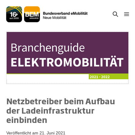
Zum
Inhalt
Suche-
Menü
springen
Schal
Schalter
Netzbetreiber beim Aufbau
der Ladeinfrastruktur
einbinden
Veröffentlicht am
21. Juni 2021