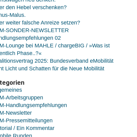
er den Hebel verschenken?
nus-Malus.
r weiter falsche Anreize setzen?
M-SONDER-NEWSLETTER
ndlungsempfehlungen 02
M-Lounge bei MAHLE / chargeBIG / »Was ist
entlich Phase..?«
litionsvertrag 2025: Bundesverband eMobilität
ht Licht und Schatten für die Neue Mobilität
tegorien
lgemeines
M-Arbeitsgruppen
M-Handlungsempfehlungen
M-Newsletter
M-Pressemitteilungen
torial / Ein Kommentar
obile Runden