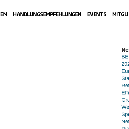
BEM
HANDLUNGSEMPFEHLUNGEN
EVENTS
MITGL
Ne
BE
20
Eur
Sta
Ret
Eff
Gr
Wet
Sp
Net
Di