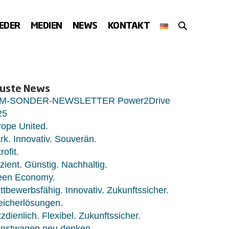
SUCHE-
IEDER
MEDIEN
NEWS
KONTAKT
SCHALTER
uste News
M-SONDER-NEWSLETTER Power2Drive
25
ope United.
rk. Innovativ. Souverän.
rofit.
izient. Günstig. Nachhaltig.
een Economy.
tbewerbsfähig. Innovativ. Zukunftssicher.
eicherlösungen.
zdienlich. Flexibel. Zukunftssicher.
enstwagen neu denken.