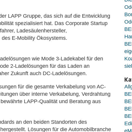
Od
Bo
er LAPP Gruppe, das sich auf die Entwicklung
Ode
lität spezialisiert hat. Das Corporate Startup
BE
fahrer, Ladesäulenhersteller,
Ha
n des E-Mobility Ökosystems.
BE
eig
-Ladelösungen wie Mode 3-Ladekabel für den
Koa
ode 2-Ladelösungen für das Laden an
sie
naher Zukunft auch DC-Ladelösungen.
Ka
ösungen für die gesamte Verkabelung von AC-
Al
itungen über interne Verkabelung, Verdrahtung
BE
 bewährte LAPP-Qualität und Beratung aus
BE
BE
BE
ndards an den beiden Standorten des
Edi
ergestellt. Lösungen für die Automobilbranche
eM