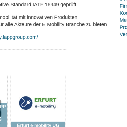
tive-Standard IATF 16949 geprüft.
Fir
Koo
mobilität mit innovativen Produkten
Me
r alle Akteure der E-Mobility Branche zu bieten
Pro
Ver
ty.lappgroup.com/
APP
S
Erfurt e-mobility UG