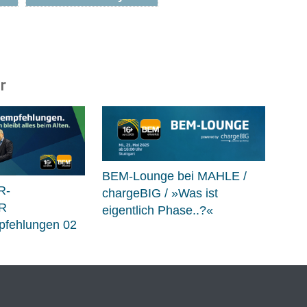
r
BEM-Lounge bei MAHLE /
R-
chargeBIG / »Was ist
R
eigentlich Phase..?«
fehlungen 02