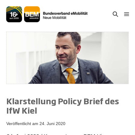
Zum
Inhalt
Suche-
Menü
springen
Schal
Schalter
Klarstellung Policy Brief des
IfW Kiel
Veröffentlicht am
24. Juni 2020