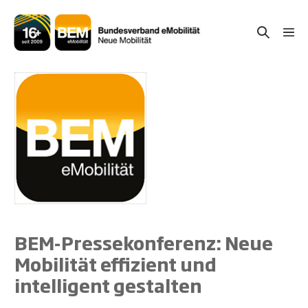
Zum
Inhalt
Suche-
Menü
springen
Schal
Schalter
BEM-Pressekonferenz: Neue
Mobilität effizient und
intelligent gestalten