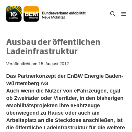
Zum
Inhalt
Suche-
Menü
springen
Schal
Schalter
Ausbau der öffentlichen
Ladeinfrastruktur
Veröffentlicht am
15. August 2012
Das Partnerkonzept der EnBW Energie Baden-
Württemberg AG
Auch wenn die Nutzer von eFahrzeugen, egal
ob Zweiräder oder Vierräder, in den bisherigen
eMobilitätsprojekten ihre eFahrzeuge
überwiegend zu Hause oder auch am
Arbeitsplatz an die Steckdose anschließen, ist
die öffentliche Ladeinfrastruktur für die weitere