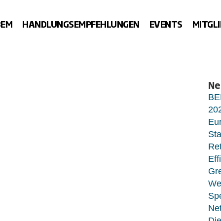
BEM
HANDLUNGSEMPFEHLUNGEN
EVENTS
MITGL
Ne
BE
20
Eur
Sta
Ret
Eff
Gr
Wet
Sp
Net
Di