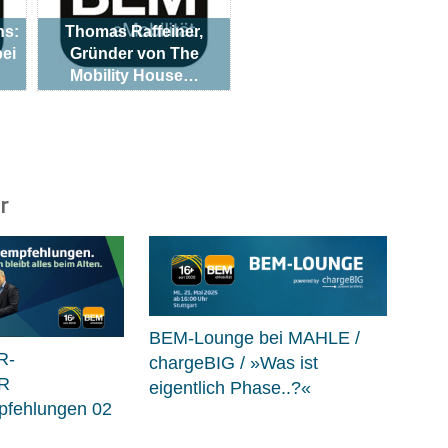
ns:
Thomas Raffeiner,
bei
Gründer von The
Mobility House…
r
BEM-Lounge bei MAHLE /
R-
chargeBIG / »Was ist
R
eigentlich Phase..?«
fehlungen 02