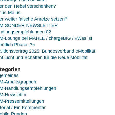
er den Hebel verschenken?
nus-Malus.
r weiter falsche Anreize setzen?
M-SONDER-NEWSLETTER
ndlungsempfehlungen 02
M-Lounge bei MAHLE / chargeBIG / »Was ist
entlich Phase..?«
litionsvertrag 2025: Bundesverband eMobilität
ht Licht und Schatten für die Neue Mobilität
tegorien
lgemeines
M-Arbeitsgruppen
M-Handlungsempfehlungen
M-Newsletter
M-Pressemitteilungen
torial / Ein Kommentar
obile Runden