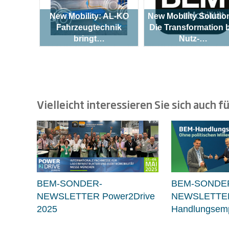
New Mobility: AL-KO
New Mobility Solutio
Fahrzeugtechnik
Die Transformation 
bringt…
Nutz-…
Vielleicht interessieren Sie sich auch fü
BEM-SONDER-
BEM-SONDE
NEWSLETTER Power2Drive
NEWSLETTE
2025
Handlungsemp