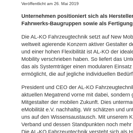
Veröffentlicht am
26. Mai 2019
Unternehmen positioniert sich als Herstell
Fahrwerks-Baugruppen sowie als Fertigung
Die AL-KO Fahrzeugtechnik setzt auf New Mobil
weltweit agierende Konzern aktiver Gestalter 
und einer hohen Flexibilität ist AL-KO der idea
Mobility verschrieben haben. So liefert das U
das als Systemträger einen modularen Einsat
ermöglicht, die auf jegliche individuellen Bed
President und CEO der AL-KO Fahrzeugtechnik H
aktuellen Megatrend vorne mit dabei, sondern g
Mitgestalter der mobilen Zukunft. Dies unterm
eMobilität e.V. nachhaltig. Wir schätzen und u
uns auf den Wissensaustausch. Mit unserem K
Verband und dessen Standpunkten noch mehr 
Die AL-KO Fahrzeugtechnik versteht sich als H