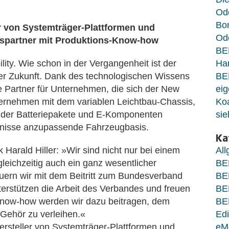
Od
Bo
er von Systemträger-Plattformen und
Ode
spartner mit Produktions-Know-how
BE
ity. Wie schon in der Vergangenheit ist der
Ha
der Zukunft. Dank des technologischen Wissens
BE
le Partner für Unternehmen, die sich der New
eig
nternehmen mit dem variablen Leichtbau-Chassis,
Koa
z der Batteriepakete und E-Komponenten
sie
ürfnisse anzupassende Fahrzeugbasis.
Ka
arald Hiller: »Wir sind nicht nur bei einem
Al
leichzeitig auch ein ganz wesentlicher
BE
auern wir mit dem Beitritt zum Bundesverband
BE
nterstützen die Arbeit des Verbandes und freuen
BE
now-how werden wir dazu beitragen, dem
BE
Gehör zu verleihen.«
Edi
ersteller von Systemträger-Plattformen und
eM