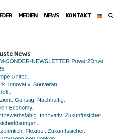
SUCHE-
IEDER
MEDIEN
NEWS
KONTAKT
SCHALTER
uste News
M-SONDER-NEWSLETTER Power2Drive
25
ope United.
rk. Innovativ. Souverän.
rofit.
izient. Günstig. Nachhaltig.
een Economy.
tbewerbsfähig. Innovativ. Zukunftssicher.
eicherlösungen.
zdienlich. Flexibel. Zukunftssicher.
enstwagen neu denken.