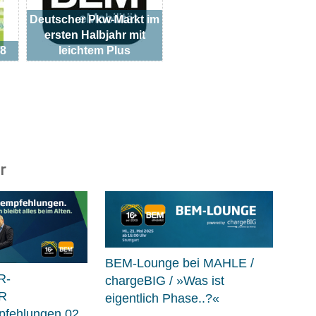
Deutscher Pkw-Markt im
ersten Halbjahr mit
18
leichtem Plus
r
BEM-Lounge bei MAHLE /
R-
chargeBIG / »Was ist
R
eigentlich Phase..?«
fehlungen 02