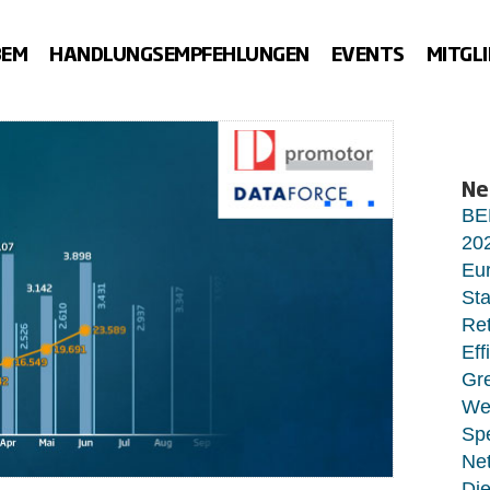
BEM
HANDLUNGSEMPFEHLUNGEN
EVENTS
MITGL
Ne
BE
20
Eur
Sta
Ret
Eff
Gr
Wet
Sp
Net
Di