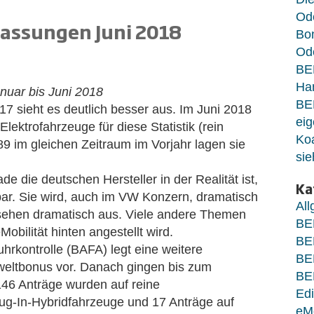
Od
assungen Juni 2018
Bo
Ode
BE
Ha
nuar bis Juni 2018
BE
017 sieht es deutlich besser aus. Im Juni 2018
eig
lektrofahrzeuge für diese Statistik (rein
Koa
89 im gleichen Zeitraum im Vorjahr lagen sie
sie
e die deutschen Hersteller in der Realität ist,
Ka
tbar. Sie wird, auch im VW Konzern, dramatisch
Al
n sehen dramatisch aus. Viele andere Themen
BE
obilität hinten angestellt wird.
BE
hrkontrolle (BAFA) legt eine weitere
BE
eltbonus vor. Danach gingen bis zum
BE
146 Anträge wurden auf reine
Edi
Plug-In-Hybridfahrzeuge und 17 Anträge auf
eM