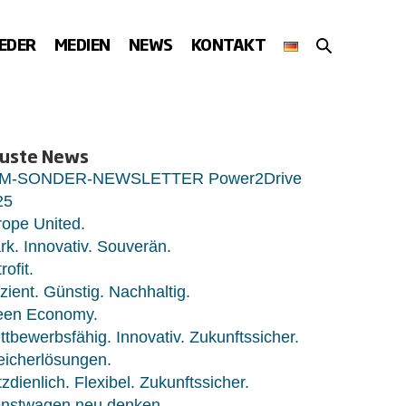
SUCHE-
IEDER
MEDIEN
NEWS
KONTAKT
SCHALTER
uste News
M-SONDER-NEWSLETTER Power2Drive
25
ope United.
rk. Innovativ. Souverän.
rofit.
izient. Günstig. Nachhaltig.
een Economy.
tbewerbsfähig. Innovativ. Zukunftssicher.
eicherlösungen.
zdienlich. Flexibel. Zukunftssicher.
enstwagen neu denken.