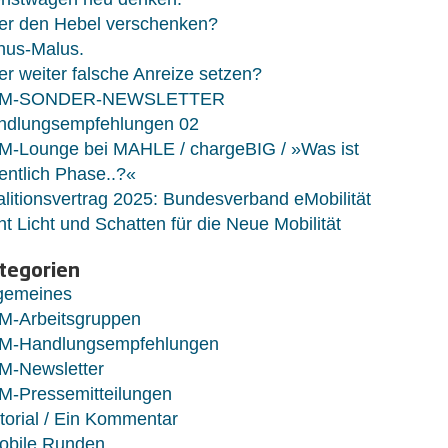
er den Hebel verschenken?
nus-Malus.
r weiter falsche Anreize setzen?
M-SONDER-NEWSLETTER
ndlungsempfehlungen 02
M-Lounge bei MAHLE / chargeBIG / »Was ist
entlich Phase..?«
litionsvertrag 2025: Bundesverband eMobilität
ht Licht und Schatten für die Neue Mobilität
tegorien
lgemeines
M-Arbeitsgruppen
M-Handlungsempfehlungen
M-Newsletter
M-Pressemitteilungen
torial / Ein Kommentar
obile Runden