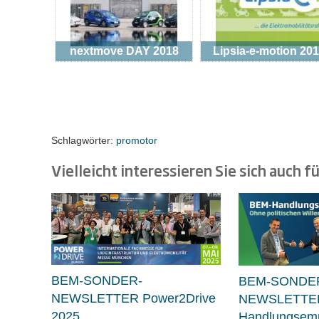
nextmove DAY 2018
Lipsia-e-motion 20
Schlagwörter:
promotor
Vielleicht interessieren Sie sich auch fü
BEM-SONDER-
BEM-SONDE
NEWSLETTER Power2Drive
NEWSLETTE
2025
Handlungsemp