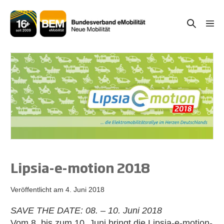
Zum
Inhalt
Suche-
Menü
springen
Schal
Schalter
Lipsia-e-motion 2018
Veröffentlicht am
4. Juni 2018
SAVE THE DATE: 08. – 10. Juni 2018
Vom 8. bis zum 10. Juni bringt die Lipsia-e-motion-