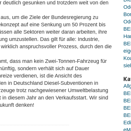
er deutlich gesunken und trotzdem weit von den
Od
Bo
t aus, um die Ziele der Bundesregierung zu
Ode
iekonzept auf eine Senkung um 50 Prozent bis
BE
sen alle Sektoren weiter daran arbeiten, ihre
Ha
umzustellen. Das gilt für alle: Industrie,
BE
wirklich anspruchsvoller Prozess, durch den die
eig
Koa
mmt, dass man kein Zwei-Tonnen-Fahrzeug für
sie
nünftig, sondern verhält sich auf Dauer
reize verdienen, ist die Ansicht des
Ka
en in Deutschland Diesel-Subventionen in
Al
hrzeuge trotz nachgewiesener Umweltbelastung
BE
t in diesem Jahr an den Verkaufsstart. Wir sind
BE
 Zukunft denken!
BE
BE
Edi
eM