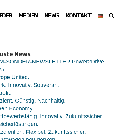
SUCHE-
IEDER
MEDIEN
NEWS
KONTAKT
SCHALTER
uste News
M-SONDER-NEWSLETTER Power2Drive
25
ope United.
rk. Innovativ. Souverän.
rofit.
izient. Günstig. Nachhaltig.
een Economy.
tbewerbsfähig. Innovativ. Zukunftssicher.
eicherlösungen.
zdienlich. Flexibel. Zukunftssicher.
enstwagen neu denken.