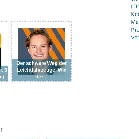
Fir
Koo
Me
Pro
Ver
Der schwere Weg der
r. 3
Leichtfahrzeuge. Wie
ng
der…
r