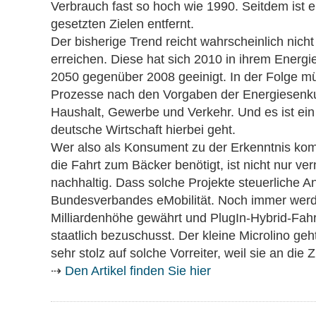
Verbrauch fast so hoch wie 1990. Seitdem ist 
gesetzten Zielen entfernt.
Der bisherige Trend reicht wahrscheinlich nich
erreichen. Diese hat sich 2010 in ihrem Energ
2050 gegenüber 2008 geeinigt. In der Folge müs
Prozesse nach den Vorgaben der Energiesenkung 
Haushalt, Gewerbe und Verkehr. Und es ist ein 
deutsche Wirtschaft hierbei geht.
Wer also als Konsument zu der Erkenntnis ko
die Fahrt zum Bäcker benötigt, ist nicht nur ver
nachhaltig. Dass solche Projekte steuerliche An
Bundesverbandes eMobilität. Noch immer werd
Milliardenhöhe gewährt und PlugIn-Hybrid-Fa
staatlich bezuschusst. Der kleine Microlino geh
sehr stolz auf solche Vorreiter, weil sie an die
⇢
Den Artikel finden Sie hier