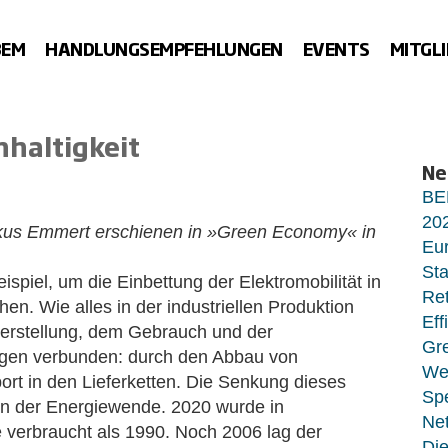
BEM
HANDLUNGSEMPFEHLUNGEN
EVENTS
MITGL
hhaltigkeit
Ne
BE
20
rkus Emmert erschienen in »Green Economy« in
Eur
Sta
ispiel, um die Einbettung der Elektromobilität in
Ret
en. Wie alles in der industriellen Produktion
Eff
 Herstellung, dem Gebrauch und der
Gr
ngen verbunden: durch den Abbau von
Wet
rt in den Lieferketten. Die Senkung dieses
Sp
 in der Energiewende. 2020 wurde in
Net
 verbraucht als 1990. Noch 2006 lag der
Di