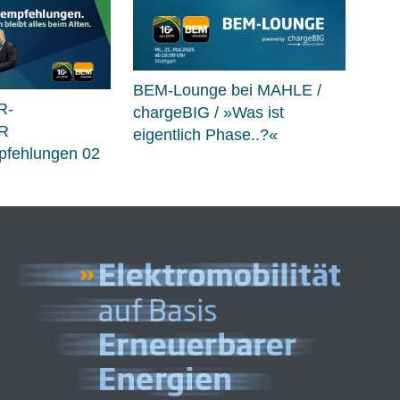
BEM-Lounge bei MAHLE /
R-
chargeBIG / »Was ist
R
eigentlich Phase..?«
fehlungen 02