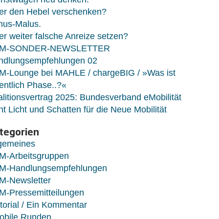
er den Hebel verschenken?
nus-Malus.
r weiter falsche Anreize setzen?
M-SONDER-NEWSLETTER
ndlungsempfehlungen 02
M-Lounge bei MAHLE / chargeBIG / »Was ist
entlich Phase..?«
litionsvertrag 2025: Bundesverband eMobilität
ht Licht und Schatten für die Neue Mobilität
tegorien
lgemeines
M-Arbeitsgruppen
M-Handlungsempfehlungen
M-Newsletter
M-Pressemitteilungen
torial / Ein Kommentar
obile Runden