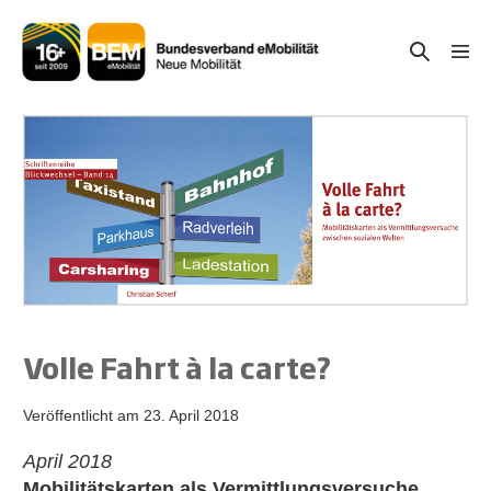
Zum
Inhalt
Suche-
Menü
springen
Schal
Schalter
Volle Fahrt à la carte?
Veröffentlicht am
23. April 2018
April 2018
Mobilitätskarten als Vermittlungsversuche