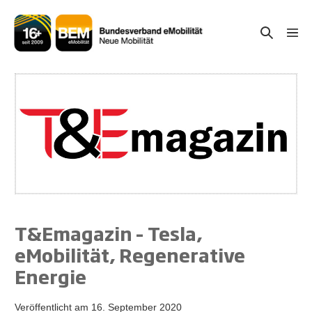
Zum
Inhalt
Suche-
Menü
springen
Schal
Schalter
T&Emagazin – Tesla,
eMobilität, Regenerative
Energie
Veröffentlicht am
16. September 2020