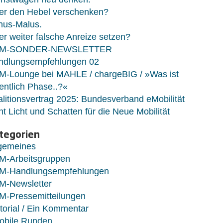
er den Hebel verschenken?
nus-Malus.
r weiter falsche Anreize setzen?
M-SONDER-NEWSLETTER
ndlungsempfehlungen 02
M-Lounge bei MAHLE / chargeBIG / »Was ist
entlich Phase..?«
litionsvertrag 2025: Bundesverband eMobilität
ht Licht und Schatten für die Neue Mobilität
tegorien
lgemeines
M-Arbeitsgruppen
M-Handlungsempfehlungen
M-Newsletter
M-Pressemitteilungen
torial / Ein Kommentar
obile Runden