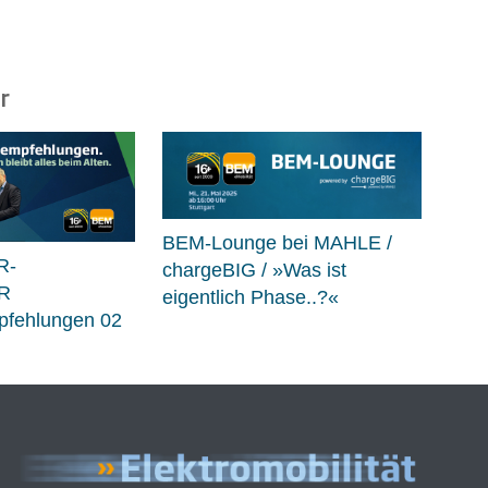
r
BEM-Lounge bei MAHLE /
R-
chargeBIG / »Was ist
R
eigentlich Phase..?«
fehlungen 02