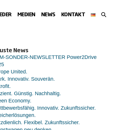
SUCHE-
IEDER
MEDIEN
NEWS
KONTAKT
SCHALTER
uste News
M-SONDER-NEWSLETTER Power2Drive
25
ope United.
rk. Innovativ. Souverän.
rofit.
izient. Günstig. Nachhaltig.
een Economy.
tbewerbsfähig. Innovativ. Zukunftssicher.
eicherlösungen.
zdienlich. Flexibel. Zukunftssicher.
enstwagen neu denken.