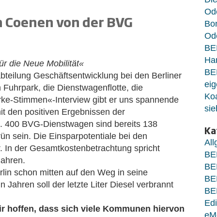
Od
h Coenen von der BVG
Bo
Ode
BE
Ha
r die Neue Mobilität«
BE
abteilung Geschäftsentwicklung bei den Berliner
eig
 Fuhrpark, die Dienstwagenflotte, die
Koa
Starke-Stimmen«-Interview gibt er uns spannende
sie
mit den positiven Ergebnissen der
ca. 400 BVG-Dienstwagen sind bereits 138
Ka
grün sein. Die Einsparpotentiale bei den
Al
. In der Gesamtkostenbetrachtung spricht
BE
Jahren.
BE
rlin schon mitten auf den Weg in seine
BE
 Jahren soll der letzte Liter Diesel verbrannt
BE
Edi
r hoffen, dass sich viele Kommunen hiervon
eM