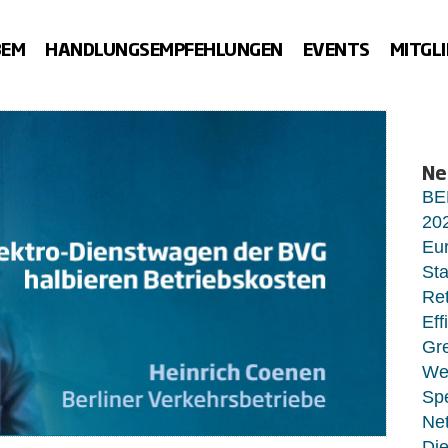
BEM
HANDLUNGSEMPFEHLUNGEN
EVENTS
MITGL
Ne
BE
20
Eur
Sta
Ret
Eff
Gr
Wet
Sp
Net
Di