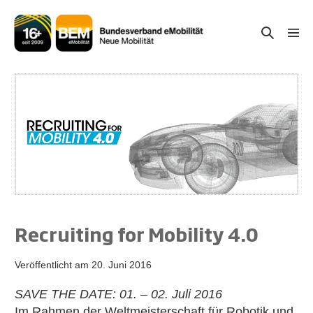
Zum
Inhalt
Suche-
Menü
springen
Schal
Schalter
Recruiting for Mobility 4.0
Veröffentlicht am
20. Juni 2016
SAVE THE DATE: 01. – 02. Juli 2016
Im Rahmen der Weltmeisterschaft für Robotik und