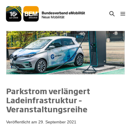
Zum
Inhalt
Suche-
Menü
springen
Schal
Schalter
Parkstrom verlängert
Ladeinfrastruktur –
Veranstaltungsreihe
Veröffentlicht am
29. September 2021