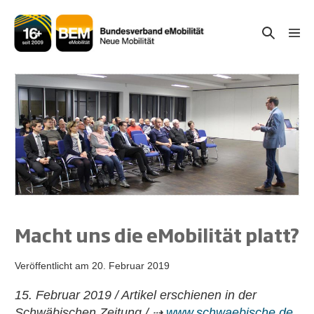
Zum
Inhalt
Suche-
Menü
springen
Schal
Schalter
Macht uns die eMobilität platt?
Veröffentlicht am
20. Februar 2019
15. Februar 2019 / Artikel erschienen in der
Schwäbischen Zeitung / ⇢
www.schwaebische.de