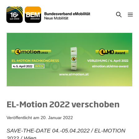
Zum
Inhalt
Suche-
Menü
springen
Schal
Schalter
EL-Motion 2022 verschoben
Veröffentlicht am
20. Januar 2022
SAVE-THE-DATE 04.-05.04.2022 / EL-MOTION
2022 / Wien