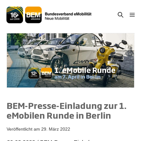
Zum
Inhalt
Suche-
Menü
springen
Schal
Schalter
BEM-Presse-Einladung zur 1.
eMobilen Runde in Berlin
Veröffentlicht am
29. März 2022