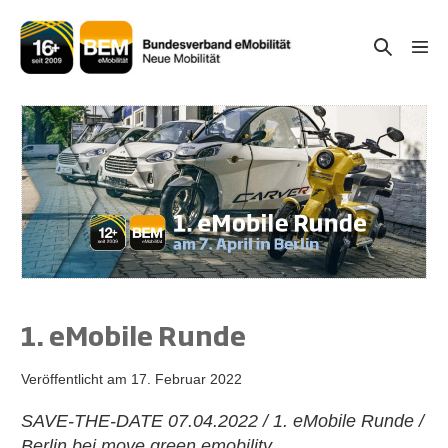
Zum
Inhalt
Suche-
Menü
springen
Schal
Schalter
1. eMobile Runde
Veröffentlicht am
17. Februar 2022
SAVE-THE-DATE 07.04.2022 / 1. eMobile Runde /
Berlin bei move green emobility