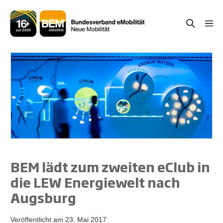
Zum
Inhalt
Suche-
Menü
springen
Schal
Schalter
BEM lädt zum zweiten eClub in
die LEW Energiewelt nach
Augsburg
Veröffentlicht am
23. Mai 2017