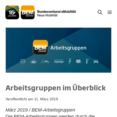
Zum
Inhalt
Suche-
Menü
springen
Schal
Schalter
Arbeitsgruppen im Überblick
Veröffentlicht am
11. März 2019
März 2019 / BEM-Arbeitsgruppen
Die BEM-Arbeitsgruppen werden durch die