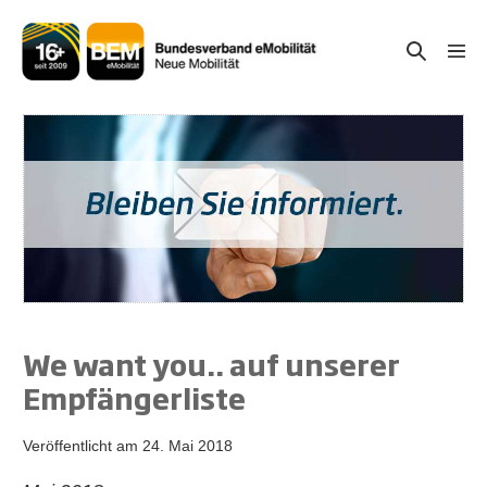
Zum
Inhalt
Suche-
Menü
springen
Schal
Schalter
We want you.. auf unserer
Empfängerliste
Veröffentlicht am
24. Mai 2018