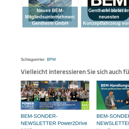
Neues BEM-
Gentherm bietet i
Mitgliedsunternehmen:
neuesten
Gentherm GmbH
Konzeptfahrzeug v
Schlagwörter:
BPW
Vielleicht interessieren Sie sich auch fü
BEM-SONDER-
BEM-SONDE
NEWSLETTER Power2Drive
NEWSLETTE