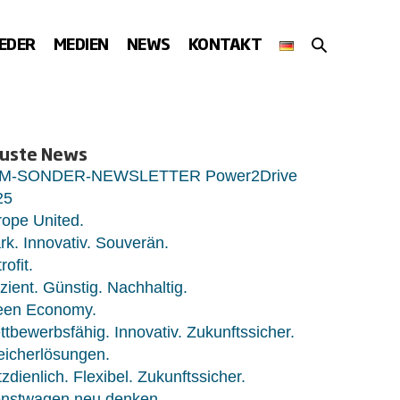
SUCHE-
IEDER
MEDIEN
NEWS
KONTAKT
SCHALTER
uste News
M-SONDER-NEWSLETTER Power2Drive
25
ope United.
rk. Innovativ. Souverän.
rofit.
izient. Günstig. Nachhaltig.
een Economy.
tbewerbsfähig. Innovativ. Zukunftssicher.
eicherlösungen.
zdienlich. Flexibel. Zukunftssicher.
enstwagen neu denken.