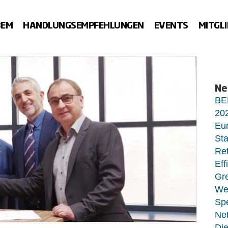
BEM
HANDLUNGSEMPFEHLUNGEN
EVENTS
MITGL
Ne
BE
20
Eur
Sta
Ret
Eff
Gr
Wet
Sp
Net
Di