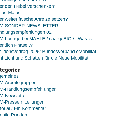
er den Hebel verschenken?
nus-Malus.
r weiter falsche Anreize setzen?
M-SONDER-NEWSLETTER
ndlungsempfehlungen 02
M-Lounge bei MAHLE / chargeBIG / »Was ist
entlich Phase..?«
litionsvertrag 2025: Bundesverband eMobilität
ht Licht und Schatten für die Neue Mobilität
tegorien
lgemeines
M-Arbeitsgruppen
M-Handlungsempfehlungen
M-Newsletter
M-Pressemitteilungen
torial / Ein Kommentar
obile Runden