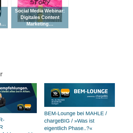
m
Social Media Webinar:
Digitales Content
on…
Marketing…
r
BEM-Lounge bei MAHLE /
R-
chargeBIG / »Was ist
R
eigentlich Phase..?«