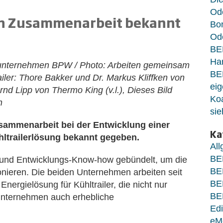
Od
n Zusammenarbeit bekannt
Bo
Ode
BE
Ha
sunternehmen BPW / Photo: Arbeiten gemeinsam
BE
ailer: Thore Bakker und Dr. Markus Kliffken von
eig
 Lipp von Thermo King (v.l.), Dieses Bild
Koa
n
sie
ammenarbeit bei der Entwicklung einer
Ka
trailerlösung bekannt gegeben.
Al
BE
und Entwicklungs-Know-how gebündelt, um die
BE
onieren. Die beiden Unternehmen arbeiten seit
BE
ergielösung für Kühltrailer, die nicht nur
BE
tunternehmen auch erhebliche
Edi
eM