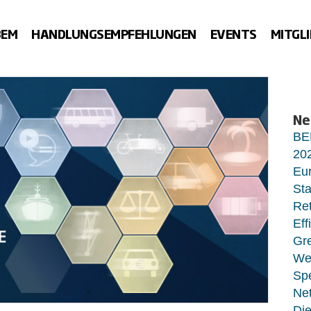
BEM
HANDLUNGSEMPFEHLUNGEN
EVENTS
MITGL
Ne
BE
20
Eur
Sta
Ret
Eff
Gr
Wet
Sp
Net
Di