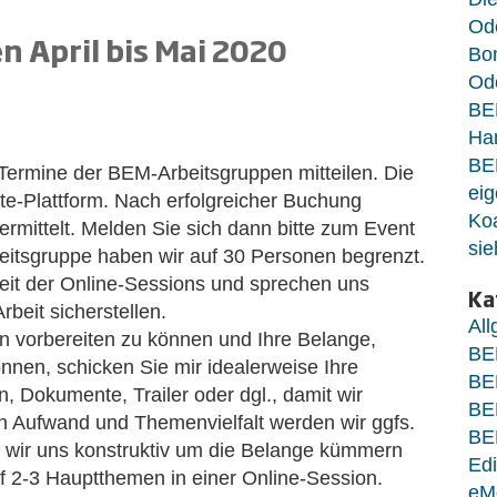
Od
 April bis Mai 2020
Bo
Ode
BE
Ha
BE
Termine der BEM-Arbeitsgruppen mitteilen. Die
eig
te-Plattform. Nach erfolgreicher Buchung
Koa
mittelt. Melden Sie sich dann bitte zum Event
sie
eitsgruppe haben wir auf 30 Personen begrenzt.
it der Online-Sessions und sprechen uns
Ka
rbeit sicherstellen.
Al
n vorbereiten zu können und Ihre Belange,
BE
nen, schicken Sie mir idealerweise Ihre
BE
 Dokumente, Trailer oder dgl., damit wir
BE
h Aufwand und Themenvielfalt werden wir ggfs.
BE
it wir uns konstruktiv um die Belange kümmern
Edi
uf 2-3 Hauptthemen in einer Online-Session.
eM