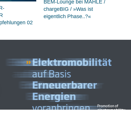
BEM-Lounge bei MAHLE /
R-
chargeBIG / »Was ist
R
eigentlich Phase..?«
fehlungen 02