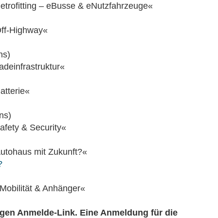
etrofitting – eBusse & eNutzfahrzeuge«
Off-Highway«
ns)
deinfrastruktur«
atterie«
ns)
afety & Security«
utohaus mit Zukunft?«
?
Mobilität & Anhänger«
igen Anmelde-Link. Eine Anmeldung für die