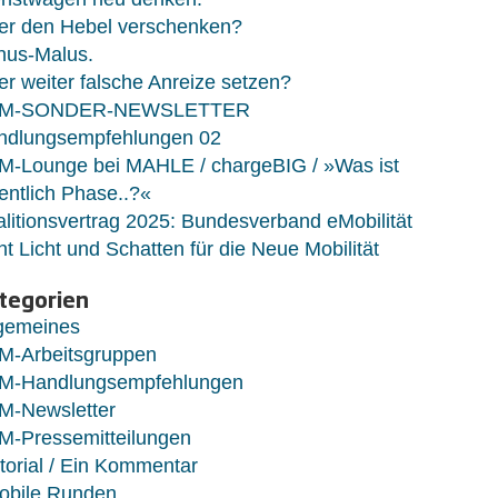
er den Hebel verschenken?
nus-Malus.
r weiter falsche Anreize setzen?
M-SONDER-NEWSLETTER
ndlungsempfehlungen 02
M-Lounge bei MAHLE / chargeBIG / »Was ist
entlich Phase..?«
litionsvertrag 2025: Bundesverband eMobilität
ht Licht und Schatten für die Neue Mobilität
tegorien
lgemeines
M-Arbeitsgruppen
M-Handlungsempfehlungen
M-Newsletter
M-Pressemitteilungen
torial / Ein Kommentar
obile Runden