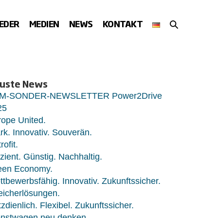
SUCHE-
IEDER
MEDIEN
NEWS
KONTAKT
SCHALTER
uste News
M-SONDER-NEWSLETTER Power2Drive
25
ope United.
rk. Innovativ. Souverän.
rofit.
izient. Günstig. Nachhaltig.
een Economy.
tbewerbsfähig. Innovativ. Zukunftssicher.
eicherlösungen.
zdienlich. Flexibel. Zukunftssicher.
enstwagen neu denken.