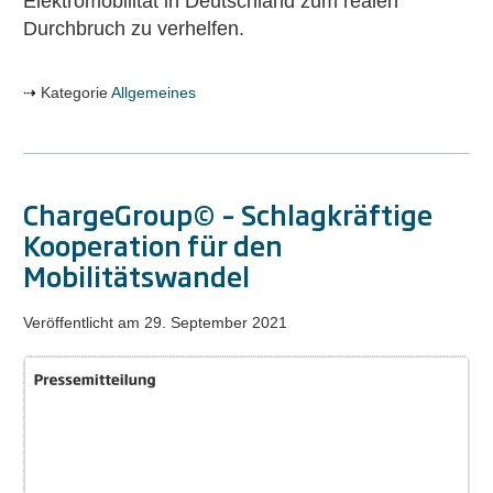
Elektromobilität in Deutschland zum realen
Durchbruch zu verhelfen.
Kategorie
Allgemeines
ChargeGroup© – Schlagkräftige
Kooperation für den
Mobilitätswandel
Veröffentlicht am
29. September 2021
ChargeGroup©
–
Schlagkräftige
Kooperation
für