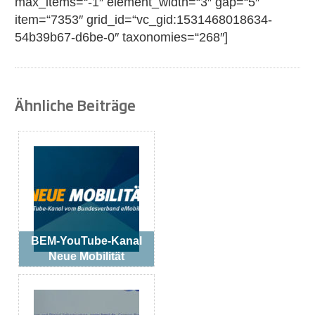
max_items=“-1″ element_width=“3″ gap=“5″
item=“7353″ grid_id=“vc_gid:1531468018634-
54b39b67-d6be-0″ taxonomies=“268″]
Ähnliche Beiträge
BEM-YouTube-Kanal
Neue Mobilität