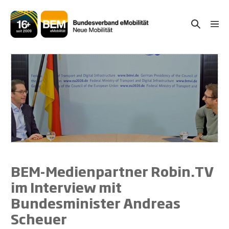
Zum
Inhalt
Suche-
Menü
springen
Schal
Schalter
BEM-Medienpartner Robin.TV
im Interview mit
Bundesminister Andreas
Scheuer