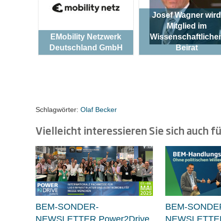
Josef Wagner wird
Mitglied im
EMobility Netzwerk
Wissenschaftliche
Deutschland GmbH
Beirat
Schlagwörter:
Olaf Becker
Vielleicht interessieren Sie sich auch fü
BEM-SONDER-
BEM-SONDE
NEWSLETTER Power2Drive
NEWSLETTE