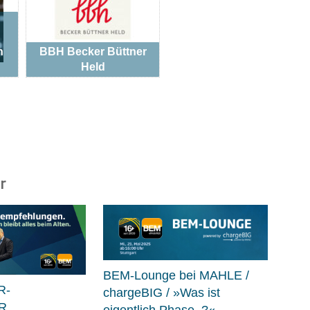
n
BBH Becker Büttner
Held
r
BEM-Lounge bei MAHLE /
R-
chargeBIG / »Was ist
R
eigentlich Phase..?«