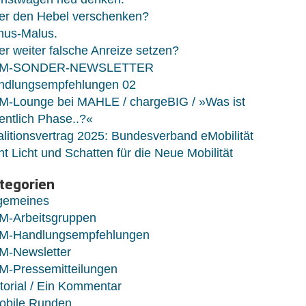
er den Hebel verschenken?
nus-Malus.
r weiter falsche Anreize setzen?
M-SONDER-NEWSLETTER
ndlungsempfehlungen 02
M-Lounge bei MAHLE / chargeBIG / »Was ist
entlich Phase..?«
litionsvertrag 2025: Bundesverband eMobilität
ht Licht und Schatten für die Neue Mobilität
tegorien
lgemeines
M-Arbeitsgruppen
M-Handlungsempfehlungen
M-Newsletter
M-Pressemitteilungen
torial / Ein Kommentar
obile Runden