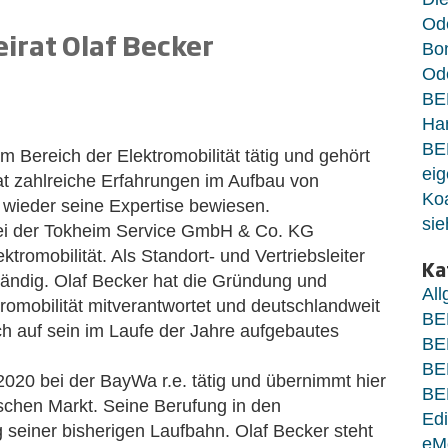
Od
irat Olaf Becker
Bo
Ode
BE
Ha
BE
 im Bereich der Elektromobilität tätig und gehört
eig
at zahlreiche Erfahrungen im Aufbau von
Koa
wieder seine Expertise bewiesen.
sie
bei der Tokheim Service GmbH & Co. KG
tromobilität. Als Standort- und Vertriebsleiter
Ka
tändig. Olaf Becker hat die Gründung und
Al
omobilität mitverantwortet und deutschlandweit
BE
h auf sein im Laufe der Jahre aufgebautes
BE
BE
r 2020 bei der BayWa r.e. tätig und übernimmt hier
BE
schen Markt. Seine Berufung in den
Edi
 seiner bisherigen Laufbahn. Olaf Becker steht
eM