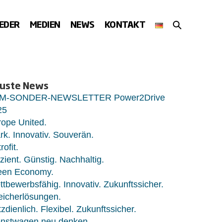
SUCHE-
IEDER
MEDIEN
NEWS
KONTAKT
SCHALTER
uste News
M-SONDER-NEWSLETTER Power2Drive
25
ope United.
rk. Innovativ. Souverän.
rofit.
izient. Günstig. Nachhaltig.
een Economy.
tbewerbsfähig. Innovativ. Zukunftssicher.
eicherlösungen.
zdienlich. Flexibel. Zukunftssicher.
enstwagen neu denken.