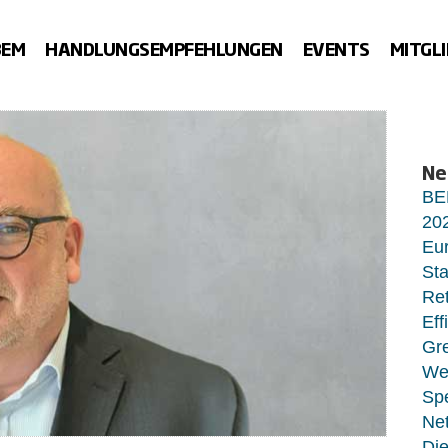
BEM
HANDLUNGSEMPFEHLUNGEN
EVENTS
MITGL
Ne
BE
20
Eur
Sta
Ret
Eff
Gr
Wet
Sp
Net
Di