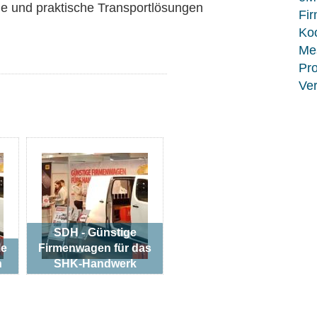
ge und praktische Transportlösungen
Fir
Koo
Me
Pro
Ver
SDH - Günstige
le
Firmenwagen für das
n
SHK-Handwerk