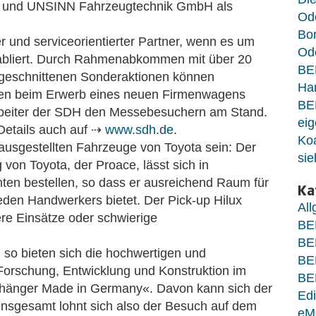
H und UNSINN Fahrzeugtechnik GmbH als
Od
Bo
r und serviceorientierter Partner, wenn es um
Ode
tabliert. Durch Rahmenabkommen mit über 20
BE
ugeschnittenen Sonderaktionen können
Ha
en beim Erwerb eines neuen Firmenwagens
BE
itarbeiter der SDH den Messebesuchern am Stand.
eig
 Details auch auf ⇢
www.sdh.de
.
Koa
ausgestellten Fahrzeuge von Toyota sein: Der
sie
von Toyota, der Proace, lässt sich in
ten bestellen, so dass er ausreichend Raum für
Ka
eden Handwerkers bietet. Der Pick-up Hilux
Al
ere Einsätze oder schwierige
BE
BE
, so bieten sich die hochwertigen und
BE
orschung, Entwicklung und Konstruktion im
BE
nhänger Made in Germany«. Davon kann sich der
Edi
nsgesamt lohnt sich also der Besuch auf dem
eM