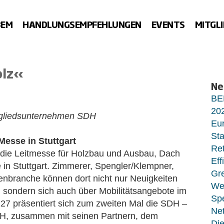
BEM
HANDLUNGSEMPFEHLUNGEN
EVENTS
MITGL
olz«
Ne
BE
20
gliedsunternehmen SDH
Eur
Sta
esse in Stuttgart
Ret
 die Leitmesse für Holzbau und Ausbau, Dach
Eff
n Stuttgart. Zimmerer, Spengler/Klempner,
Gr
enbranche können dort nicht nur Neuigkeiten
Wet
sondern sich auch über Mobilitätsangebote im
Sp
127 präsentiert sich zum zweiten Mal die SDH –
Net
H, zusammen mit seinen Partnern, dem
Di