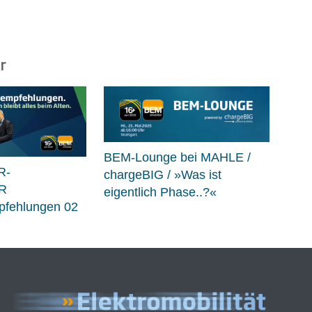
r
BEM-Lounge bei MAHLE /
R-
chargeBIG / »Was ist
R
eigentlich Phase..?«
fehlungen 02