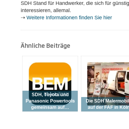
SDH Stand für Handwerker, die sich für günsti
interessieren, allemal.
⇢
Weitere Informationen finden Sie hier
Ähnliche Beiträge
SDH, Toyota und
Panasonic Powertools
Die SDH Malermobi
gemeinsam auf…
auf der FAF in Köl