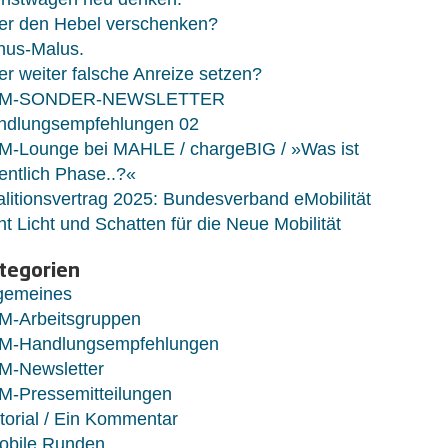
er den Hebel verschenken?
nus-Malus.
r weiter falsche Anreize setzen?
M-SONDER-NEWSLETTER
ndlungsempfehlungen 02
M-Lounge bei MAHLE / chargeBIG / »Was ist
entlich Phase..?«
litionsvertrag 2025: Bundesverband eMobilität
ht Licht und Schatten für die Neue Mobilität
tegorien
lgemeines
M-Arbeitsgruppen
M-Handlungsempfehlungen
M-Newsletter
M-Pressemitteilungen
torial / Ein Kommentar
obile Runden