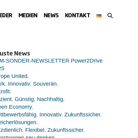
SUCHE-
IEDER
MEDIEN
NEWS
KONTAKT
SCHALTER
uste News
M-SONDER-NEWSLETTER Power2Drive
25
ope United.
rk. Innovativ. Souverän.
rofit.
izient. Günstig. Nachhaltig.
een Economy.
tbewerbsfähig. Innovativ. Zukunftssicher.
eicherlösungen.
zdienlich. Flexibel. Zukunftssicher.
enstwagen neu denken.