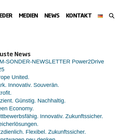
SUCHE-
IEDER
MEDIEN
NEWS
KONTAKT
SCHALTER
uste News
M-SONDER-NEWSLETTER Power2Drive
25
ope United.
rk. Innovativ. Souverän.
rofit.
izient. Günstig. Nachhaltig.
een Economy.
tbewerbsfähig. Innovativ. Zukunftssicher.
eicherlösungen.
zdienlich. Flexibel. Zukunftssicher.
enstwagen neu denken.