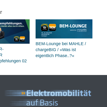
r
BEM-Lounge bei MAHLE /
R-
chargeBIG / »Was ist
R
eigentlich Phase..?«
fehlungen 02