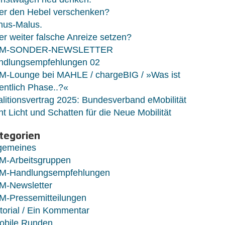
er den Hebel verschenken?
nus-Malus.
r weiter falsche Anreize setzen?
M-SONDER-NEWSLETTER
ndlungsempfehlungen 02
M-Lounge bei MAHLE / chargeBIG / »Was ist
entlich Phase..?«
litionsvertrag 2025: Bundesverband eMobilität
ht Licht und Schatten für die Neue Mobilität
tegorien
lgemeines
M-Arbeitsgruppen
M-Handlungsempfehlungen
M-Newsletter
M-Pressemitteilungen
torial / Ein Kommentar
obile Runden