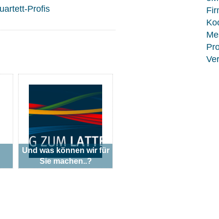
artett-Profis
Fir
Koo
Me
Pro
Ver
Und was können wir für
Sie machen..?