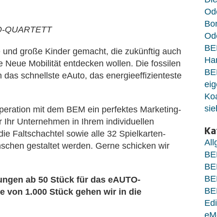
Od
Bo
O-QUARTETT
Ode
BE
nd große Kinder gemacht, die zukünftig auch
Ha
e Neue Mobilität entdecken wollen. Die fossilen
BE
 das schnellste eAuto, das energieeffizienteste
eig
Koa
sie
ation mit dem BEM ein perfektes Marketing-
 Ihr Unternehmen in Ihrem individuellen
Ka
ie Faltschachtel sowie alle 32 Spielkarten-
Al
chen gestaltet werden. Gerne schicken wir
BE
BE
BE
ungen ab 50 Stück für das eAUTO-
BE
von 1.000 Stück gehen wir in die
Edi
eM