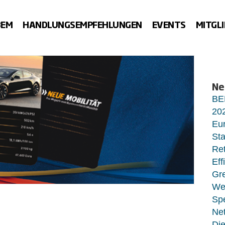
BEM
HANDLUNGSEMPFEHLUNGEN
EVENTS
MITGL
Ne
BE
20
Eur
Sta
Ret
Eff
Gr
Wet
Sp
Net
Di